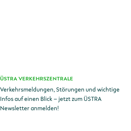
Das intelligente Gleichrichterunterwerk speichert
Bremsenergie von Stadtbahnen und gibt sie wieder an
Bahn und Bus ab.
ÜSTRA VERKEHRSZENTRALE
Kontakt
Verkehrsmeldungen, Störungen und wichtige
Infos auf einen Blick – jetzt zum ÜSTRA
Newsletter anmelden!