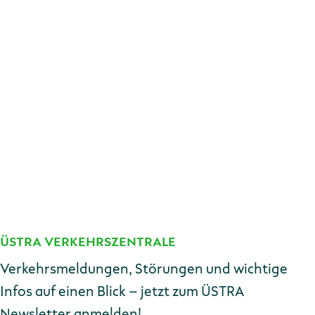
Das ÜSTRA Fundbüro in der Nordmannpassage 6
ist nicht betroffen und hat regulär geöffnet.
ÜSTRA VERKEHRSZENTRALE
Kontakt
Verkehrsmeldungen, Störungen und wichtige
Infos auf einen Blick – jetzt zum ÜSTRA
Newsletter anmelden!