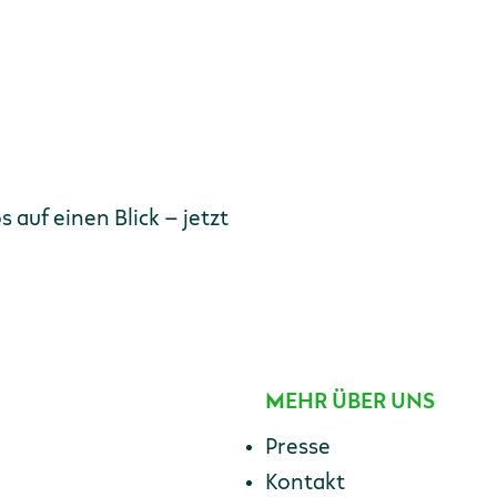
Es gibt mehr Seiten zw
Seite
Seite
Aktuelle Seite
Seite
E-Mail-Adresse
auf einen Blick – jetzt
MEHR ÜBER UNS
Presse
Kontakt