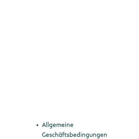
ischen Seite {f:if(condition: '') und 30
Zur Anmeldung
Allgemeine
Geschäftsbedingungen