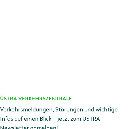
Antriebs­leistung
2 x 218 kW
Hersteller
Mechanik­kompo­
Duewag / LHB
nenten
Hersteller
Elektro­kompo­
Siemens, Kiepe, AEG
nenten
Prof. Herbert Lindinger
Ge­stalt­ung
(Hannover)
ÜSTRA VERKEHRSZENTRALE
Kontakt
Verkehrsmeldungen, Störungen und wichtige
Infos auf einen Blick – jetzt zum ÜSTRA
Newsletter anmelden!